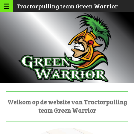
Tractorpulling team Green Warrior
Ga
direct
naar
de
hoofdinhoud
Welkom op de website van Tractorpulling
team Green Warrior