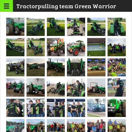
Tractorpulling team Green Warrior
Ga
direct
naar
de
hoofdinhoud