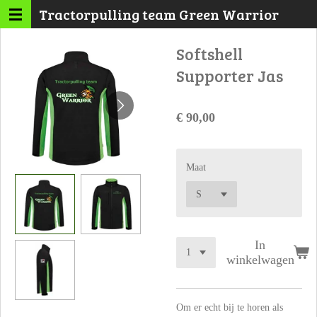
Tractorpulling team Green Warrior
Ga
direct
Softshell
naar
de
Supporter Jas
hoofdinhoud
€ 90,00
Maat
In
winkelwagen
Om er echt bij te horen als