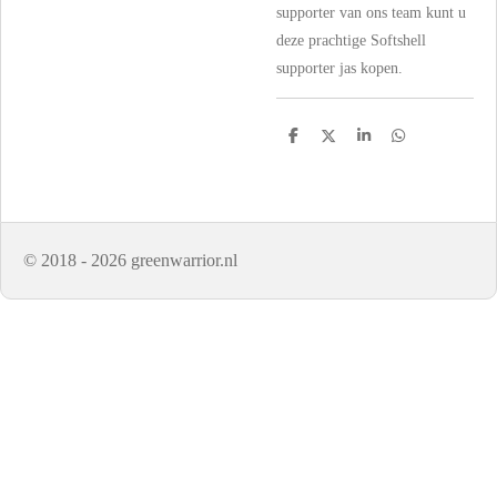
supporter van ons team kunt u
deze prachtige Softshell
supporter jas kopen.
D
D
S
D
e
e
h
e
l
e
a
l
e
l
r
e
n
e
n
© 2018 - 2026 greenwarrior.nl